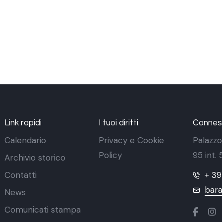
Link rapidi
I tuoi diritti
Conness
Calendario
Privacy e Cookie
Palazzo
Policy
95 int.
Archivio storico
Contatti
+ 3
bara
News
Comunicati stampa