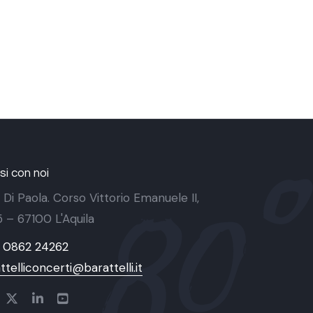
i con noi
 Di Paola. Corso Vittorio Emanuele II,
 5 – 67100 L'Aquila
9 0862 24262
ttelliconcerti@barattelli.it