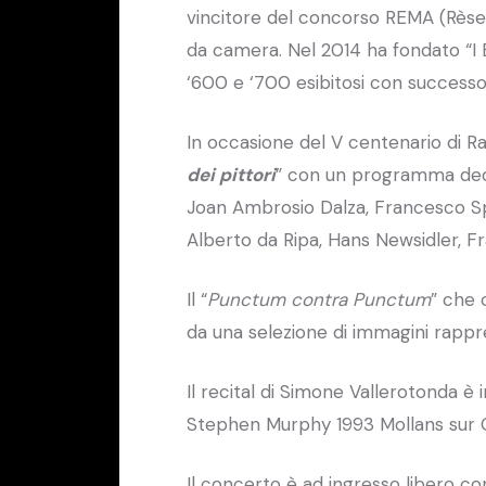
vincitore del concorso REMA (Rès
da camera. Nel 2014 ha fondato “I 
‘600 e ‘700 esibitosi con successo 
In occasione del V centenario di Ra
dei pittori
” con un programma dedic
Joan Ambrosio Dalza, Francesco Spi
Alberto da Ripa, Hans Newsidler, F
Il “
Punctum contra Punctum
” che 
da una selezione di immagini rappre
Il recital di Simone Vallerotonda è 
Stephen Murphy 1993 Mollans sur 
Il concerto è ad ingresso libero c