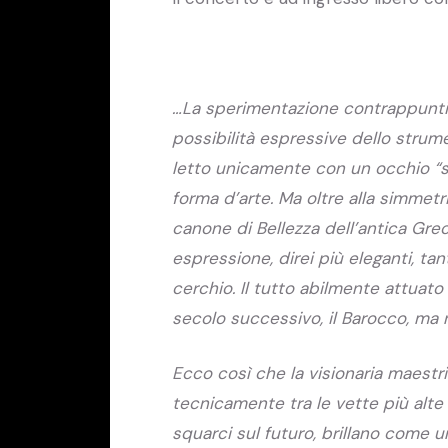
…La sperimentazione contrappuntist
possibilità espressive dello strum
letto unicamente con un occhio “si
forma d’arte. Ma oltre alla simmetri
canone di Bellezza dell’antica Grec
espressione, direi più eleganti, tan
cerchio. Il tutto abilmente attuato
secolo successivo, il Barocco, ma 
Ecco così che la visionaria maestria
tecnicamente tra le vette più alte e
squarci sul futuro, brillano come 