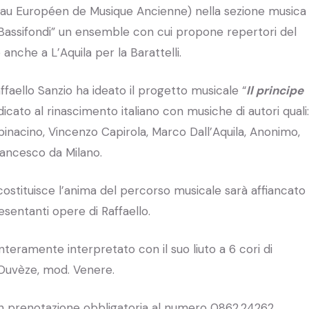
eau Européen de Musique Ancienne) nella sezione musica
Bassifondi” un ensemble con cui propone repertori del
anche a L’Aquila per la Barattelli.
ffaello Sanzio ha ideato il progetto musicale “
Il principe
ato al rinascimento italiano con musiche di autori quali:
nacino, Vincenzo Capirola, Marco Dall’Aquila, Anonimo,
rancesco da Milano.
costituisce l’anima del percorso musicale sarà affiancato
sentanti opere di Raffaello.
interamente interpretato con il suo liuto a 6 cori di
Ouvèze, mod. Venere.
on prenotazione obbligatoria al numero 0862.24262