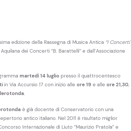
sima edizione della Rassegna di Musica Antica
“I Concerti
 Aquilana dei Concerti “B. Barattelli” e dall’Associazione
rogramma
martedì 14 luglio
presso il quattrocentesco
ti
in Via Accursio 17 con inizio alle
ore 19
e alle
ore 21,30
,
llerotonda
.
erotonda
è già docente di Conservatorio con una
repertorio antico italiano. Nel 2011 è risultato miglior
al Concorso Internazionale di Liuto “Maurizio Pratola” e