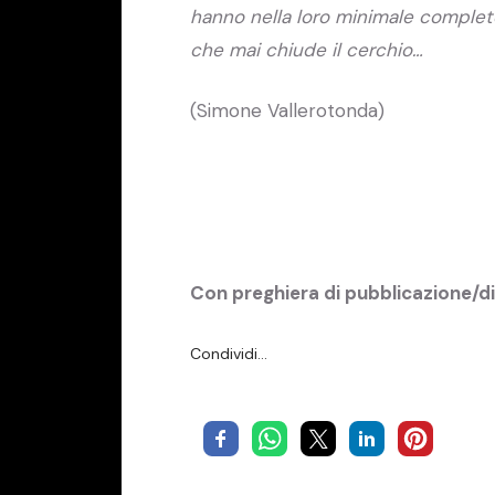
hanno nella loro minimale completez
che mai chiude il cerchio…
(Simone Vallerotonda)
Con preghiera di pubblicazione/d
Condividi…