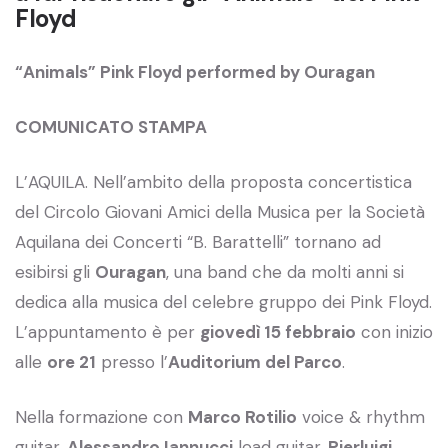
Floyd
“Animals” Pink Floyd performed by Ouragan
COMUNICATO STAMPA
L’AQUILA. Nell’ambito della proposta concertistica
del Circolo Giovani Amici della Musica per la Società
Aquilana dei Concerti “B. Barattelli” tornano ad
esibirsi gli
Ouragan
, una band che da molti anni si
dedica alla musica del celebre gruppo dei Pink Floyd.
L’appuntamento è per
giovedì 15 febbraio
con inizio
alle
ore 21
presso l’
Auditorium del Parco
.
Nella formazione con
Marco Rotilio
voice & rhythm
guitar,
Alessandro Iannucci
lead guitar,
Pierluigi