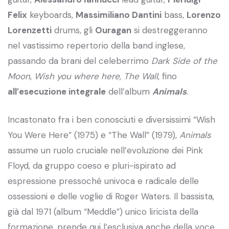
Felix
keyboards,
Massimiliano Dantini
bass,
Lorenzo
Lorenzetti
drums, gli
Ouragan
si destreggeranno
nel vastissimo repertorio della band inglese,
passando da brani del celeberrimo
Dark Side of the
Moon
,
Wish you where here, The Wall
, fino
all’esecuzione integrale
dell’album
Animals
.
Incastonato fra i ben conosciuti e diversissimi “Wish
You Were Here” (1975) e “The Wall” (1979),
Animals
assume un ruolo cruciale nell’evoluzione dei Pink
Floyd, da gruppo coeso e pluri-ispirato ad
espressione pressoché univoca e radicale delle
ossessioni e delle voglie di Roger Waters. Il bassista,
già dal 1971 (album “Meddle”) unico liricista della
formazione, prende qui l’esclusiva anche della voce