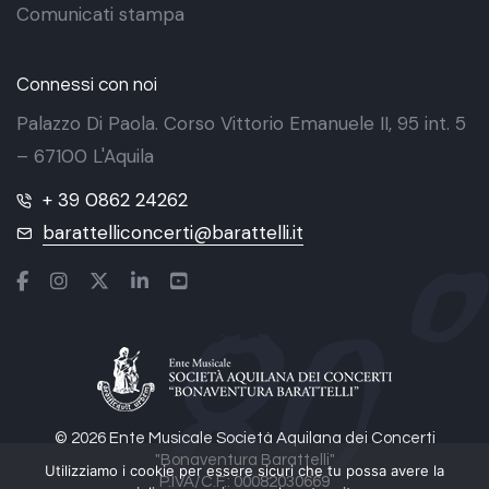
Comunicati stampa
Connessi con noi
Palazzo Di Paola. Corso Vittorio Emanuele II, 95 int. 5
– 67100 L'Aquila
+ 39 0862 24262
barattelliconcerti@barattelli.it
© 2026 Ente Musicale Società Aquilana dei Concerti
"Bonaventura Barattelli"
Utilizziamo i cookie per essere sicuri che tu possa avere la
P.IVA/C.F.: 00082030669