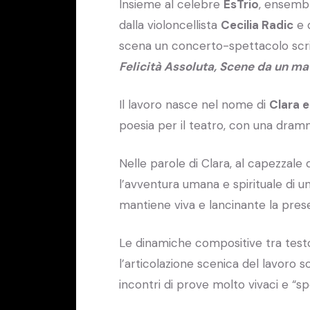
Insieme al celebre
EsTrio
, ensembl
dalla violoncellista
Cecilia Radic
e d
scena un concerto-spettacolo scri
Felicità Assoluta, Scene da un m
Il lavoro nasce nel nome di
Clara 
poesia per il teatro, con una dram
Nelle parole di Clara, al capezzale
l’avventura umana e spirituale di u
mantiene viva e lancinante la prese
Le dinamiche compositive tra testo 
l’articolazione scenica del lavoro so
incontri di prove molto vivaci e “spe