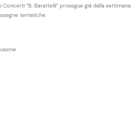
ei Concerti “B. Barattelli” prosegue già dalla settimana
rassegne tematiche.
fusione