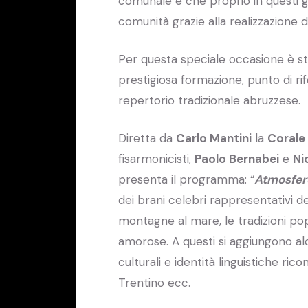
comunale e che proprio in questi gi
comunità grazie alla realizzazione di
Per questa speciale occasione è st
prestigiosa formazione, punto di rif
repertorio tradizionale abruzzese.
Diretta da
Carlo Mantini
la
Corale
fisarmonicisti,
Paolo Bernabei
e
Ni
presenta il programma: “
Atmosfere
dei brani celebri rappresentativi de
montagne al mare, le tradizioni pop
amorose. A questi si aggiungono alc
culturali e identità linguistiche rico
Trentino ecc.