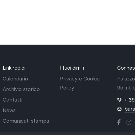
Link rapidi
I tuoi diritti
Conness
Calendario
Privacy e Cookie
Palazzo
Policy
95 int.
Archivio storico
Contatti
+ 3
bara
News
Comunicati stampa