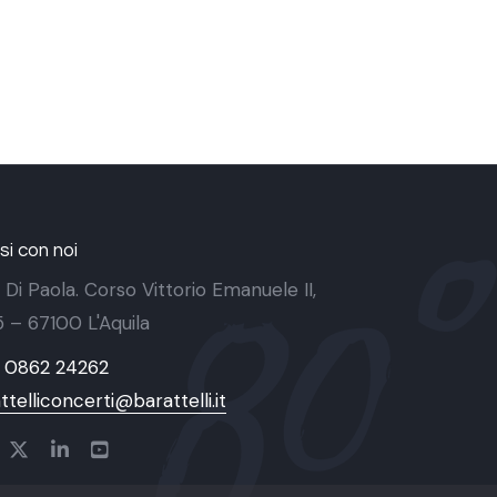
i con noi
 Di Paola. Corso Vittorio Emanuele II,
 5 – 67100 L'Aquila
9 0862 24262
ttelliconcerti@barattelli.it