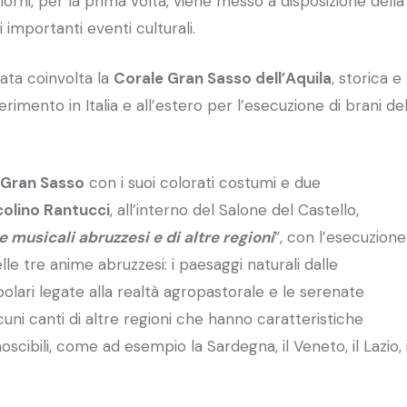
orni, per la prima volta, viene messo a disposizione della
 importanti eventi culturali.
ata coinvolta la
Corale Gran Sasso dell’Aquila
, storica e
erimento in Italia e all’estero per l’esecuzione di brani de
 Gran Sasso
con i suoi colorati costumi e due
colino Rantucci
, all’interno del Salone del Castello,
 musicali abruzzesi e di altre regioni
”, con l’esecuzione
lle tre anime abruzzesi: i paesaggi naturali dalle
olari legate alla realtà agropastorale e le serenate
uni canti di altre regioni che hanno caratteristiche
noscibili, come ad esempio la Sardegna, il Veneto, il Lazio, i