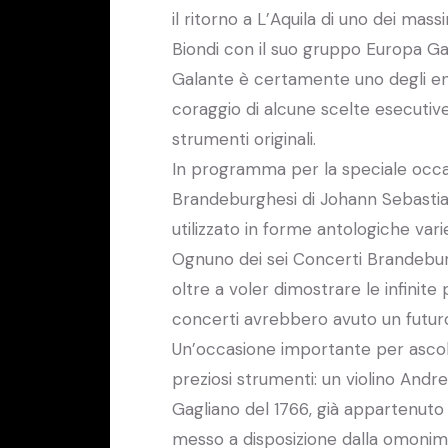
il ritorno a L’Aquila di uno dei mass
Biondi con il suo gruppo Europa Ga
Galante è certamente uno degli ense
coraggio di alcune scelte esecutive
strumenti originali.
In programma per la speciale occas
Brandeburghesi di Johann Sebastian
utilizzato in forme antologiche var
Ognuno dei sei Concerti Brandebur
oltre a voler dimostrare le infinite
concerti avrebbero avuto un futur
Un’occasione importante per ascolta
preziosi strumenti: un violino Andr
Gagliano del 1766, già appartenut
messo a disposizione dalla omonim