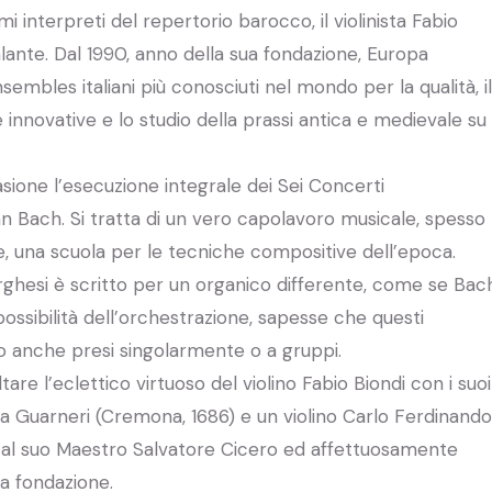
imi interpreti del repertorio barocco, il violinista Fabio
lante. Dal 1990, anno della sua fondazione, Europa
mbles italiani più conosciuti nel mondo per la qualità, il
 innovative e lo studio della prassi antica e medievale su
ione l’esecuzione integrale dei Sei Concerti
 Bach. Si tratta di un vero capolavoro musicale, spesso
ie, una scuola per le tecniche compositive dell’epoca.
ghesi è scritto per un organico differente, come se Bac
 possibilità dell’orchestrazione, sapesse che questi
o anche presi singolarmente o a gruppi.
re l’eclettico virtuoso del violino Fabio Biondi con i suoi
ea Guarneri (Cremona, 1686) e un violino Carlo Ferdinando
o al suo Maestro Salvatore Cicero ed affettuosamente
a fondazione.