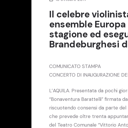
Il celebre violinis
ensemble Europa 
stagione ed esegue
Brandeburghesi d
COMUNICATO STAMPA
CONCERTO DI INAUGURAZIONE DE
L’AQUILA. Presentata da pochi giorn
“Bonaventura Barattelli” firmata da
riscuotendo consensi da parte del p
che prevede oltre trenta appuntame
del Teatro Comunale “Vittorio Antone