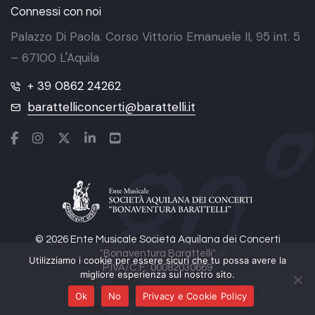
Connessi con noi
Palazzo Di Paola. Corso Vittorio Emanuele II, 95 int. 5
– 67100 L'Aquila
+ 39 0862 24262
barattelliconcerti@barattelli.it
© 2026 Ente Musicale Società Aquilana dei Concerti
"Bonaventura Barattelli"
Utilizziamo i cookie per essere sicuri che tu possa avere la
P.IVA/C.F.: 00082030669
migliore esperienza sul nostro sito.
Ok
No
Privacy e Cookie Policy