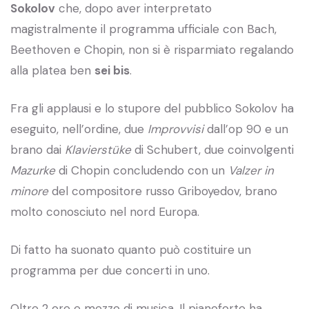
Sokolov
che, dopo aver interpretato
magistralmente il programma ufficiale con Bach,
Beethoven e Chopin, non si è risparmiato regalando
alla platea ben
sei bis
.
Fra gli applausi e lo stupore del pubblico Sokolov ha
eseguito, nell’ordine, due
Improvvisi
dall’op 90 e un
brano dai
Klavierstüke
di Schubert, due coinvolgenti
Mazurke
di Chopin concludendo con un
Valzer in
minore
del compositore russo Griboyedov, brano
molto conosciuto nel nord Europa.
Di fatto ha suonato quanto può costituire un
programma per due concerti in uno.
Oltre 2 ore e mezzo di musica. Il pianoforte ha