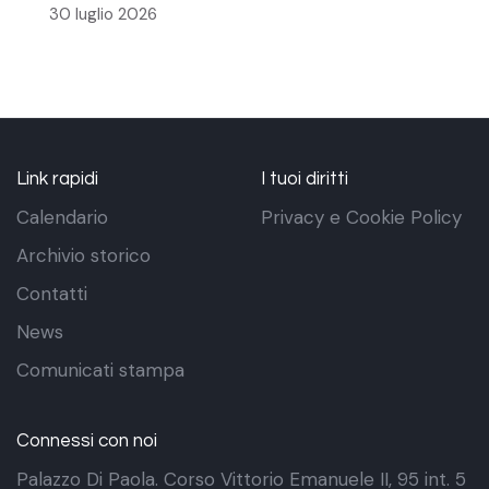
30 luglio 2026
Link rapidi
I tuoi diritti
Calendario
Privacy e Cookie Policy
Archivio storico
Contatti
News
Comunicati stampa
Connessi con noi
Palazzo Di Paola. Corso Vittorio Emanuele II, 95 int. 5