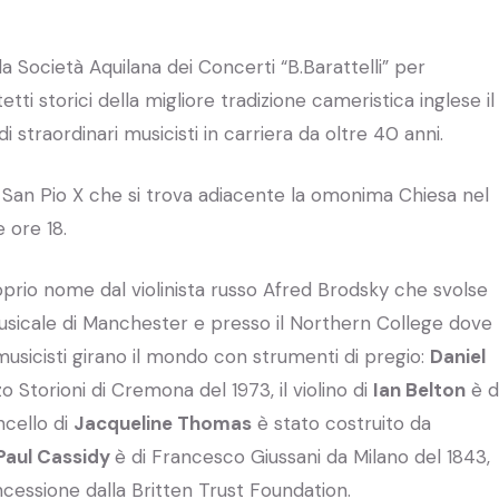
a Società Aquilana dei Concerti “B.Barattelli” per
i storici della migliore tradizione cameristica inglese il
i straordinari musicisti in carriera da oltre 40 anni.
a San Pio X che si trova adiacente la omonima Chiesa nel
e ore 18.
prio nome dal violinista russo Afred Brodsky che svolse
usicale di Manchester e presso il Northern College dove
musicisti girano il mondo con strumenti di pregio:
Daniel
o Storioni di Cremona del 1973, il violino di
Ian Belton
è d
ncello di
Jacqueline Thomas
è stato costruito da
Paul Cassidy
è di Francesco Giussani da Milano del 1843,
ncessione dalla Britten Trust Foundation.