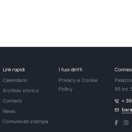
Link rapidi
I tuoi diritti
Conness
Calendario
Privacy e Cookie
Palazzo
Policy
95 int.
Archivio storico
Contatti
+ 3
bara
News
Comunicati stampa