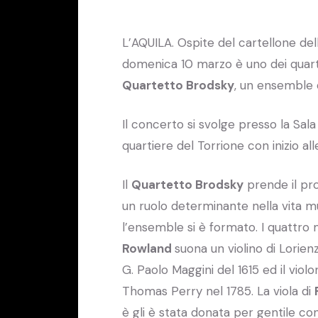
L’AQUILA. Ospite del cartellone dell
domenica 10 marzo è uno dei quartett
Quartetto Brodsky
, un ensemble d
Il concerto si svolge presso la Sal
quartiere del Torrione con inizio all
Il
Quartetto Brodsky
prende il pro
un ruolo determinante nella vita m
l’ensemble si è formato. I quattro 
Rowland
suona un violino di Lorienz
G. Paolo Maggini del 1615 ed il violo
Thomas Perry nel 1785. La viola di
è gli è stata donata per gentile co