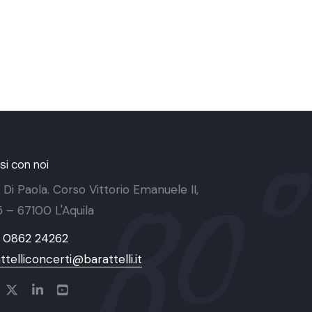
i con noi
 Di Paola. Corso Vittorio Emanuele II,
 5 – 67100 L'Aquila
9 0862 24262
ttelliconcerti@barattelli.it