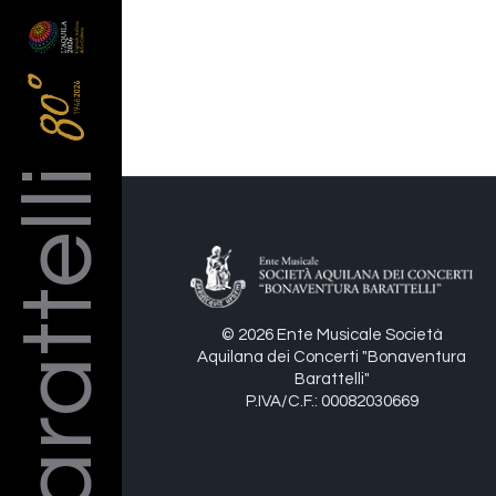
Barattelli
© 2026 Ente Musicale Società
Aquilana dei Concerti "Bonaventura
Barattelli"
P.IVA/C.F.: 00082030669