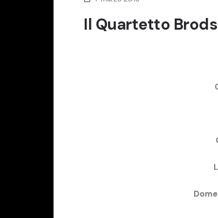
Il Quartetto Brods
L
Domen