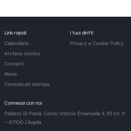
Link rapidi
I tuoi diritti
Calendario
Privacy e Cookie Policy
Archivio storico
Contatti
News
Comunicati stampa
Connessi con noi
Palazzo Di Paola. Corso Vittorio Emanuele II, 95 int. 5
– 67100 L'Aquila