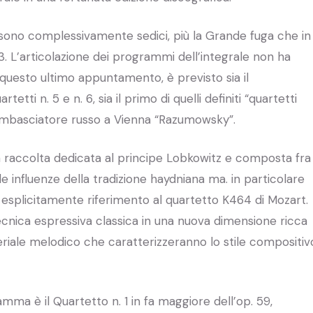
 sono complessivamente sedici, più la Grande fuga che in
 133. L’articolazione dei programmi dell’integrale non ha
 questo ultimo appuntamento, è previsto sia il
tti n. 5 e n. 6, sia il primo di quelli definiti “quartetti
l’Ambasciatore russo a Vienna “Razumowsky”.
è la raccolta dedicata al principe Lobkowitz e composta fra
lle influenze della tradizione haydniana ma. in particolare
fa esplicitamente riferimento al quartetto K464 di Mozart.
ecnica espressiva classica in una nuova dimensione ricca
eriale melodico che caratterizzeranno lo stile compositiv
amma è il Quartetto n. 1 in fa maggiore dell’op. 59,