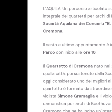
L’AQUILA. Un percorso articolato su
integrale dei quartetti per archi d
Società Aquilana dei Concerti “B. 
Cremona.
Il sesto e ultimo appuntamento è
Parco
con inizio alle
ore 18
.
Il
Quartetto di Cremona
nato nel 
quella città, poi sostenuto dalla Scu
oggi considerato uno dei migliori al
quartetto è formato da straordinari m
violista
Simone Gramaglia
e il viol
cameristica per archi di Beethoven 
Cremona che ne ha inciso un’integra