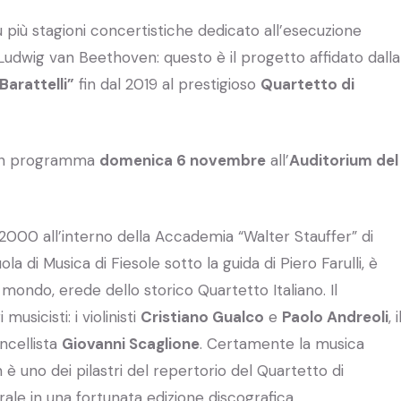
 più stagioni concertistiche dedicato all’esecuzione
i Ludwig van Beethoven: questo è il progetto affidato dalla
Barattelli”
fin dal 2019 al prestigioso
Quartetto di
 in programma
domenica 6 novembre
all’
Auditorium del
2000 all’interno della Accademia “Walter Stauffer” di
ola di Musica di Fiesole sotto la guida di Piero Farulli, è
 mondo, erede dello storico Quartetto Italiano. Il
usicisti: i violinisti
Cristiano Gualco
e
Paolo Andreoli
, i
oncellista
Giovanni Scaglione
. Certamente la musica
è uno dei pilastri del repertorio del Quartetto di
le in una fortunata edizione discografica.