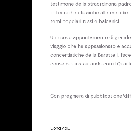
testimone della straordinaria pad
le tecniche classiche alle melodie 
temi popolari russi e balcanici.
Un nuovo appuntamento di grande 
viaggio che ha appassionato e acco
concertistiche della Barattelli, f
consenso, instaurando con il Quart
Con preghiera di pubblicazione/dif
Condividi…