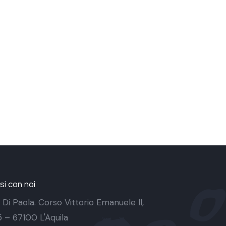
i con noi
 Di Paola. Corso Vittorio Emanuele II,
 5 – 67100 L'Aquila