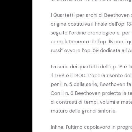
I Quartetti per archi di Beethoven
origine costituiva il finale dell’op.
seguito l’ordine cronologico e, per
completamento dell’op. 18 con i quarte
russi” ovvero l’op. 59 dedicata al
La serie dei quartetti dell’op. 18 
il 1798 e il 1800. L’opera risente de
per il n. 5 della serie, Beethoven 
Con il n. 6 Beethoven proietta la t
di contrasti di tempi, volumi e mat
maturo delle grandi sinfonie.
Infine, l’ultimo capolavoro in progr