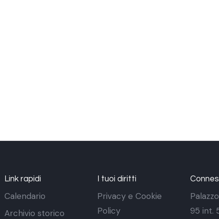
Link rapidi
I tuoi diritti
Conness
Calendario
Privacy e Cookie
Palazzo
Policy
95 int.
Archivio storico