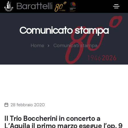
Barattelli
Comunicato stampa
Home
Comunicati stampa
28 febbraio 2020
Il Trio Boccherini in concerto a
L’Aquila il primo marzo esegue l’op. 9