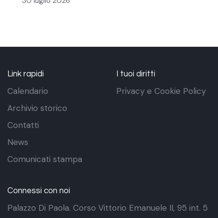
30 luglio 2026
Link rapidi
I tuoi diritti
Calendario
Privacy e Cookie Policy
Archivio storico
Contatti
News
Comunicati stampa
Connessi con noi
Palazzo Di Paola. Corso Vittorio Emanuele II, 95 int. 5