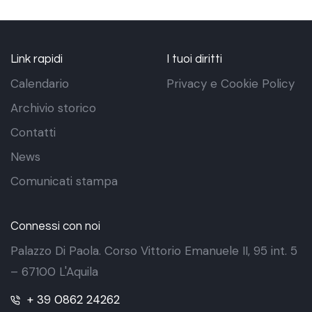
Link rapidi
I tuoi diritti
Calendario
Privacy e Cookie Policy
Archivio storico
Contatti
News
Comunicati stampa
Connessi con noi
Palazzo Di Paola. Corso Vittorio Emanuele II, 95 int. 5
– 67100 L'Aquila
+ 39 0862 24262