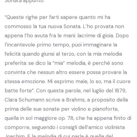
Sonata
appunto.
“Queste righe per farti sapere quanto mi ha
commosso la tua nuova Sonata. L’ho provata non
appena l’ho avuta fra le mani: lacrime di gioia. Dopo
l’incantevole primo tempo, puoi immaginare la
felicità quando giunsi al terzo, con la mia melodia
preferita: se dico la “mia” melodia, è perché sono
convinta che nessun altro essere possa provare la
stessa emozione. Mi esprimo male, lo so, ma il cuore
batte forte”. Con questa parole, nel luglio del 1879,
Clara Schumann scrive a Brahms, a proposito della
prima delle sue sonate per violino e pianoforte,
quella in sol maggiore op. 78, che ha appena finito di
comporre, seguendo i consigli dell’amico violinista
Joachim. E la melodia di cui parla è quella del