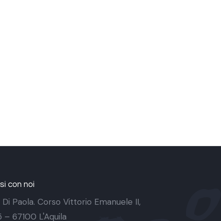
i con noi
 Di Paola. Corso Vittorio Emanuele II,
 5 – 67100 L'Aquila