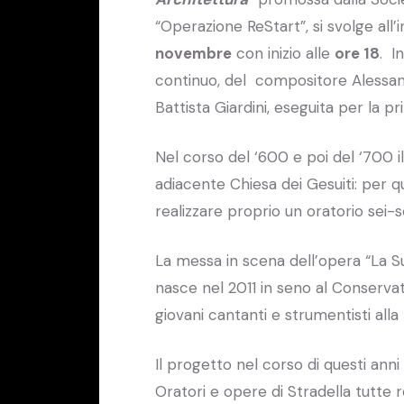
“Operazione ReStart”, si svolge all
novembre
con inizio alle
ore 18
. I
continuo, del compositore Alessand
Battista Giardini, eseguita per la p
Nel corso del ‘600 e poi del ‘700 il
adiacente Chiesa dei Gesuiti: per q
realizzare proprio un oratorio sei-
La messa in scena dell’opera “La S
nasce nel 2011 in seno al Conservato
giovani cantanti e strumentisti all
Il progetto nel corso di questi ann
Oratori e opere di Stradella tutte re