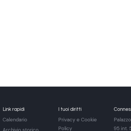
Link rapidi
I tuoi diritti
Conness
Calendario
Privacy e Cookie
Palazzo
Policy
95 int.
Archivio storico