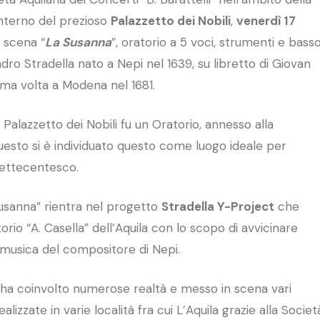
’interno del prezioso
Palazzetto dei Nobili
,
venerdì 17
n scena “
La Susanna
”, oratorio a 5 voci, strumenti e bass
ro Stradella nato a Nepi nel 1639, su libretto di Giovan
rima volta a Modena nel 1681.
 Palazzetto dei Nobili fu un Oratorio, annesso alla
uesto si è individuato questo come luogo ideale per
settecentesco.
usanna” rientra nel progetto
Stradella Y-Project
che
rio “A. Casella” dell’Aquila con lo scopo di avvicinare
a musica del compositore di Nepi.
i ha coinvolto numerose realtà e messo in scena vari
alizzate in varie località fra cui L’Aquila grazie alla Societ