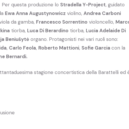
i”. Per questa produzione lo
Stradella Y-Project
, guidato
da
Ewa Anna Augustynowicz
violino,
Andrea Carboni
viola da gamba,
Francesco Sorrentino
violoncello,
Marc
kina
tiorba,
Luca Di Berardino
tiorba,
Lucia Adelaide Di
ėja Beniušytė
organo. Protagonisti nei vari ruoli sono:
ida
,
Carlo Feola
,
Roberto Mattioni
,
Sofie Garcia
con la
me Bernardi.
ttantaduesima stagione concertistica della Barattelli ed 
fusione