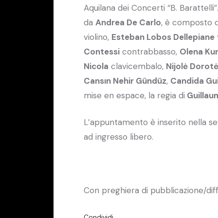
Aquilana dei Concerti “B. Barattell
da
Andrea De Carlo
, è composto 
violino,
Esteban Lobos Dellepiane
Contessi
contrabbasso,
Olena Kur
Nicola
clavicembalo,
Nijolė Dorot
Cansın Nehir Gündüz
,
Candida Gu
mise en espace, la regia di
Guillau
L’appuntamento è inserito nella se
ad ingresso libero.
Con preghiera di pubblicazione/dif
Condividi…