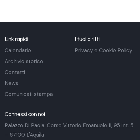
Link rapidi
I tuoi diritti
Calendario
Privacy e Cookie Policy
Archivio storico
Contatti
News
Comunicati stampa
Connessi con noi
Palazzo Di Paola. Corso Vittorio Emanuele II, 95 int. 5
– 67100 L'Aquila