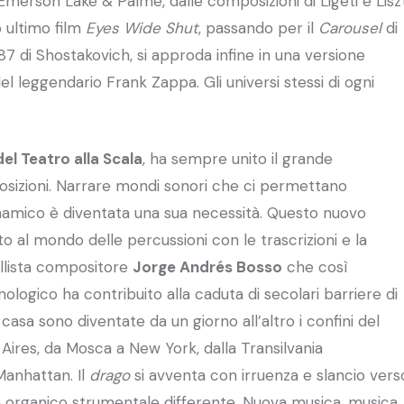
Emerson Lake & Palme, dalle composizioni di Ligeti e Lisz
o ultimo film
Eyes Wide Shut
, passando per il
Carousel
di
87 di Shostakovich, si approda infine in una versione
el leggendario Frank Zappa. Gli universi stessi di ogni
el Teatro alla Scala
, ha sempre unito il grande
sizioni. Narrare mondi sonori che ci permettano
inamico è diventata una sua necessità. Questo nuovo
tto al mondo delle percussioni con le trascrizioni e la
ellista compositore
Jorge Andrés Bosso
che così
nologico ha contribuito alla caduta di secolari barriere di
asa sono diventate da un giorno all’altro i confini del
Aires, da Mosca a New York, dalla Transilvania
Manhattan. Il
drago
si avventa con irruenza e slancio vers
Un organico strumentale differente. Nuova musica, musica