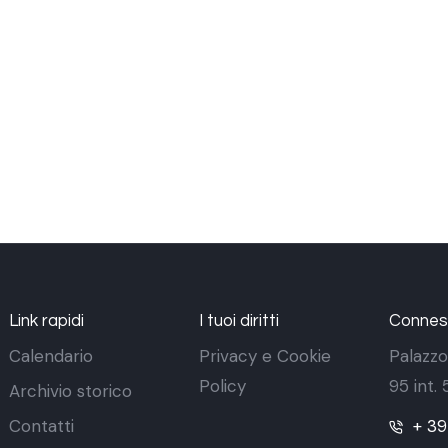
Link rapidi
I tuoi diritti
Conness
Calendario
Privacy e Cookie
Palazzo
Policy
95 int.
Archivio storico
Contatti
+ 3