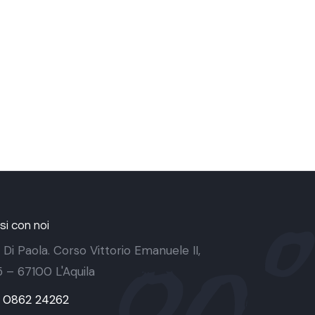
i con noi
 Di Paola. Corso Vittorio Emanuele II,
 5 – 67100 L'Aquila
9 0862 24262