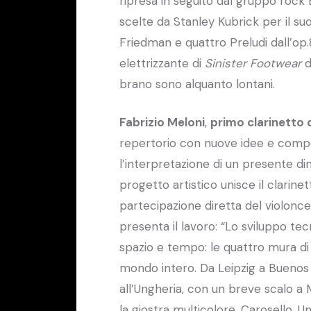
ripresa in seguito dal gruppo rock 
scelte da Stanley Kubrick per il su
Friedman e quattro Preludi dall’op.
elettrizzante di
Sinister Footwear
d
brano sono alquanto lontani.
Fabrizio Meloni
,
primo clarinetto d
repertorio con nuove idee e compo
l’interpretazione di un presente d
progetto artistico unisce il clarine
partecipazione diretta del violonc
presenta il lavoro: “Lo sviluppo tec
spazio e tempo: le quattro mura di c
mondo intero. Da Leipzig a Buenos 
all’Ungheria, con un breve scalo a 
la giostra multicolore. Carosello. 