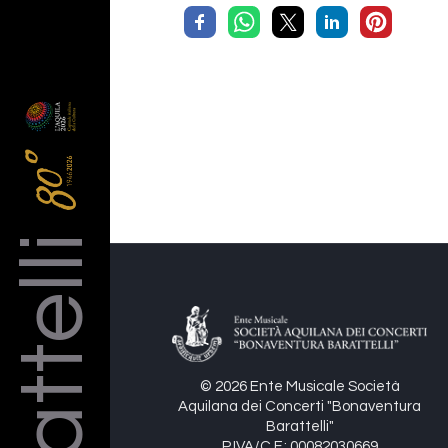
Barattelli
© 2026 Ente Musicale Società
Aquilana dei Concerti "Bonaventura
Barattelli"
P.IVA/C.F.: 00082030669