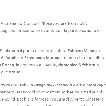
 Aquilana dei Concerti “Bonaventura Barattelli”,
 stagione, presenta un evento con la partecipazione di
Scala, con il primo clarinetto solista
Fabrizio Meloni
e
 Arfacchia
e
Francesco Muraca
insieme al violoncellista
s Bosso
, in concerto a L’Aquila,
domenica 6 febbraio
 alle ore 18
.
siva creatività:
Il Drago sul Carosello e altre Meravigli
 reinterpretazioni di composizioni scritte da artisti le cui
Canoni
di Bach alla famosa
Toccata
di Alberto Ginastera,