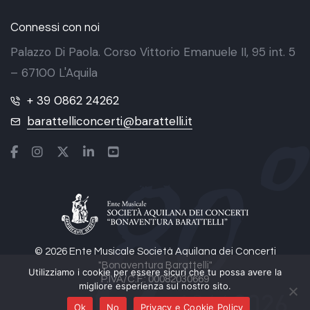
Connessi con noi
Palazzo Di Paola. Corso Vittorio Emanuele II, 95 int. 5
– 67100 L'Aquila
+ 39 0862 24262
barattelliconcerti@barattelli.it
© 2026 Ente Musicale Società Aquilana dei Concerti
"Bonaventura Barattelli"
Utilizziamo i cookie per essere sicuri che tu possa avere la
P.IVA/C.F.: 00082030669
migliore esperienza sul nostro sito.
Ok
No
Privacy e Cookie Policy