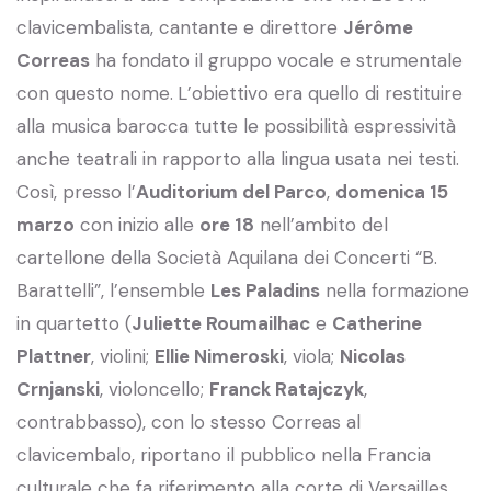
clavicembalista, cantante e direttore
Jérôme
Correas
ha fondato il gruppo vocale e strumentale
con questo nome.
L’obiettivo era quello di restituire
alla musica barocca tutte le possibilità espressività
anche teatrali in rapporto alla lingua usata nei testi.
Così, presso l’
Auditorium del Parco
,
domenica 15
marzo
con inizio alle
ore 18
nell’ambito del
cartellone della Società Aquilana dei Concerti “B.
Barattelli”, l’ensemble
Les Paladins
nella formazione
in quartetto (
Juliette Roumailhac
e
Catherine
Plattner
, violini;
Ellie Nimeroski
, viola;
Nicolas
Crnjanski
, violoncello;
Franck Ratajczyk
,
contrabbasso), con lo stesso Correas al
clavicembalo, riportano il pubblico nella Francia
culturale che fa riferimento alla corte di Versailles,