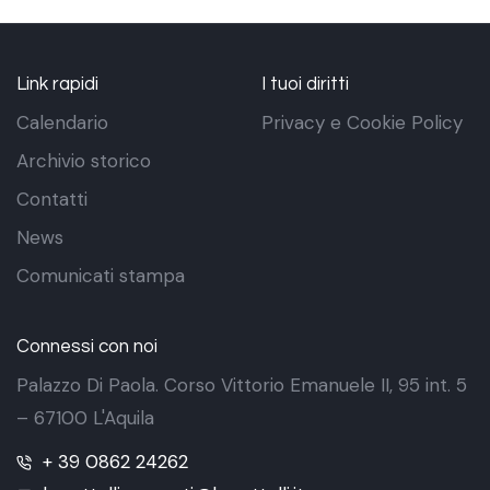
Link rapidi
I tuoi diritti
Calendario
Privacy e Cookie Policy
Archivio storico
Contatti
News
Comunicati stampa
Connessi con noi
Palazzo Di Paola. Corso Vittorio Emanuele II, 95 int. 5
– 67100 L'Aquila
+ 39 0862 24262