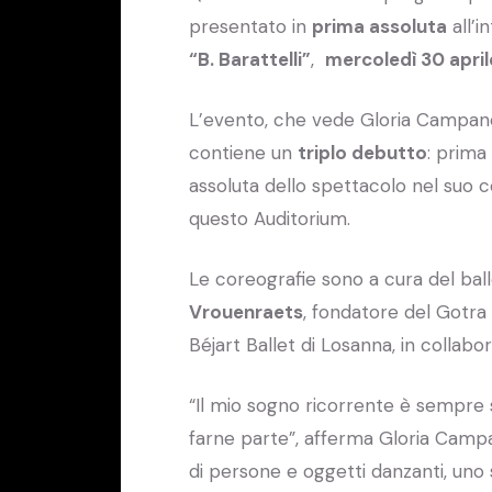
presentato in
prima assoluta
all’i
“B. Barattelli”
,
mercoledì 30 april
L’evento, che vede Gloria Campaner
contiene un
triplo debutto
: prima
assoluta dello spettacolo nel suo
questo Auditorium.
Le coreografie sono a cura del ball
Vrouenraets
, fondatore del Gotra B
Béjart Ballet di Losanna, in collab
“Il mio sogno ricorrente è sempre 
farne parte”, afferma Gloria Campa
di persone e oggetti danzanti, uno 