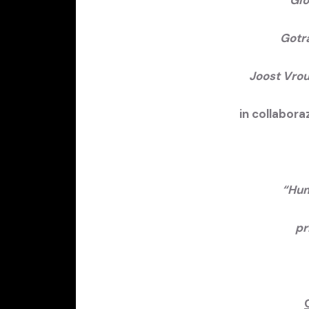
Gotra
Joost Vrou
in collabor
“Hum
pr