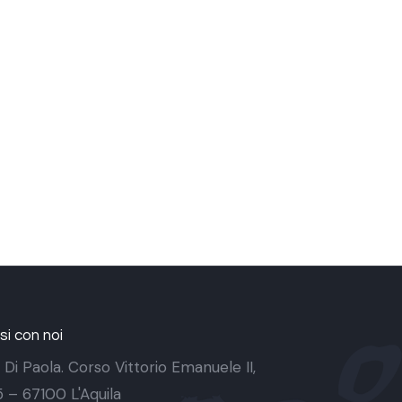
i con noi
 Di Paola. Corso Vittorio Emanuele II,
 5 – 67100 L'Aquila