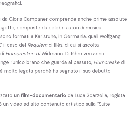
eografici.
ti da Gloria Campaner comprende anche prime assolute
ogetto, composte da celebri autori di musica
ono formati a Karlsruhe, in Germania, quali Wolfgang
’ il caso del
Requiem
di Illés, di cui si ascolta
 di
Humoresken di
Widmann.
Di Rihm verranno
iunge l’unico brano che guarda al passato,
Humoreske
di
 è molto legata perché ha segnato il suo debutto
lizzato
un film-documentario
da Luca Scarzella, regista
3 un video ad alto contenuto artistico sulla “Suite