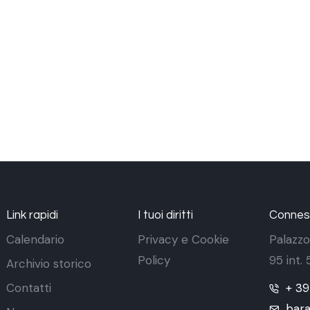
Link rapidi
I tuoi diritti
Conness
Calendario
Privacy e Cookie
Palazzo
Policy
95 int.
Archivio storico
Contatti
+ 3
bara