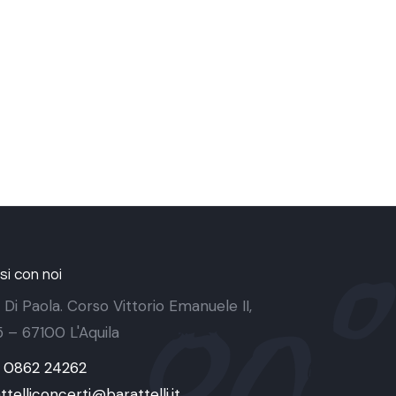
i con noi
 Di Paola. Corso Vittorio Emanuele II,
 5 – 67100 L'Aquila
9 0862 24262
ttelliconcerti@barattelli.it