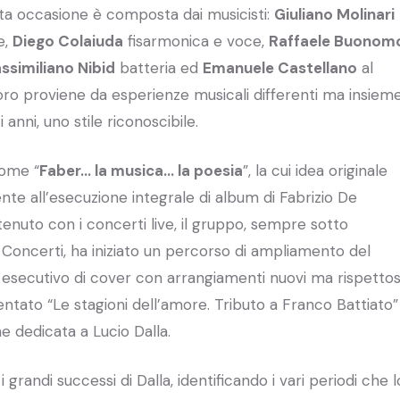
ta occasione è composta dai musicisti:
Giuliano Molinari
e,
Diego Colaiuda
fisarmonica e voce,
Raffaele Buonom
ssimiliano Nibid
batteria ed
Emanuele Castellano
al
loro proviene da esperienze musicali differenti ma insiem
anni, uno stile riconoscibile.
 nome “
Faber… la musica… la poesia
”, la cui idea originale
ente all’esecuzione integrale di album di Fabrizio De
enuto con i concerti live, il gruppo, sempre sotto
i Concerti, ha iniziato un percorso di ampliamento del
e esecutivo di cover con arrangiamenti nuovi ma rispettos
sentato “Le stagioni dell’amore. Tributo a Franco Battiato”
e dedicata a Lucio Dalla.
grandi successi di Dalla, identificando i vari periodi che l