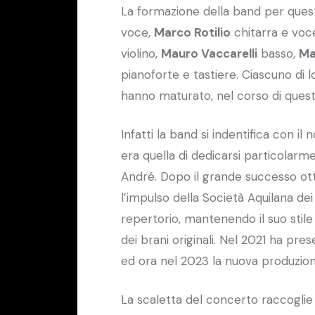
La formazione della band per ques
voce,
Marco Rotilio
chitarra e voc
violino,
Mauro Vaccarelli
basso,
Ma
pianoforte e tastiere. Ciascuno di 
hanno maturato, nel corso di questi 
Infatti la band si indentifica con il
era quella di dedicarsi particolarm
André. Dopo il grande successo ott
l’impulso della Società Aquilana de
repertorio, mantenendo il suo stil
dei brani originali. Nel 2021 ha pre
ed ora nel 2023 la nuova produzion
La scaletta del concerto raccoglie i 