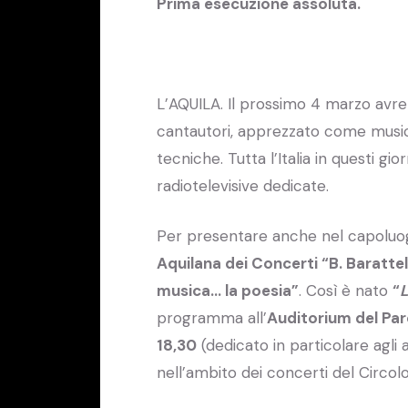
Prima esecuzione assoluta.
L’AQUILA. Il prossimo 4 marzo avre
cantautori, apprezzato come musicis
tecniche. Tutta l’Italia in questi gi
radiotelevisive dedicate.
Per presentare anche nel capoluog
Aquilana dei Concerti “B. Barattel
musica… la poesia”
. Così è nato
“
L
programma all’
Auditorium del Par
18,30
(dedicato in particolare agli a
nell’ambito dei concerti del Circol