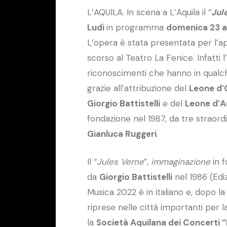
L’AQUILA. In scena a L’Aquila il “
Jul
Ludi
in programma
domenica 23 a
L’opera è stata presentata per l’ap
scorso al Teatro La Fenice. Infatti 
riconoscimenti che hanno in qualche
grazie all’attribuzione del
Leone d’O
Giorgio Battistelli
e del
Leone d’A
fondazione nel 1987, da tre straordi
Gianluca Ruggeri
.
Il “
Jules Verne
”,
immaginazione
in f
da
Giorgio Battistelli
nel 1986 (Edi
Musica 2022 è in italiano e, dopo 
riprese nelle città importanti per la
la
Società Aquilana dei Concerti “B