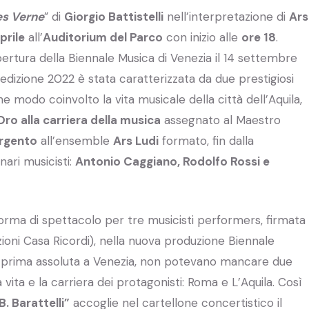
es Verne
” di
Giorgio Battistelli
nell’interpretazione di
Ars
prile
all’
Auditorium del Parco
con inizio alle
ore 18
.
ertura della Biennale Musica di Venezia il 14 settembre
l’edizione 2022 è stata caratterizzata da due prestigiosi
 modo coinvolto la vita musicale della città dell’Aquila,
ro alla carriera della musica
assegnato al Maestro
rgento
all’ensemble
Ars Ludi
formato, fin dalla
nari musicisti:
Antonio Caggiano, Rodolfo Rossi e
orma di spettacolo per tre musicisti performers, firmata
zioni Casa Ricordi), nella nuova produzione Biennale
la prima assoluta a Venezia, non potevano mancare due
 vita e la carriera dei protagonisti: Roma e L’Aquila. Così
. Barattelli”
accoglie nel cartellone concertistico il