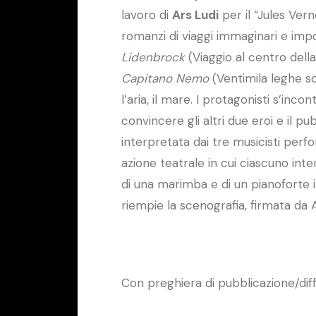
lavoro di
Ars Ludi
per il “Jules Vern
romanzi di viaggi immaginari e impos
Lidenbrock
(Viaggio al centro della 
Capitano Nemo
(Ventimila leghe sot
l’aria, il mare. I protagonisti s’in
convincere gli altri due eroi e il pu
interpretata dai tre musicisti perfo
azione teatrale in cui ciascuno inte
di una marimba e di un pianoforte 
riempie la scenografia, firmata da 
Con preghiera di pubblicazione/dif