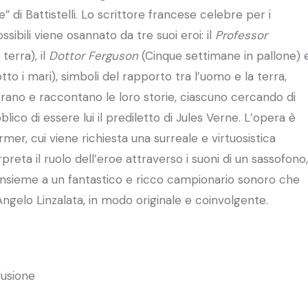
e” di Battistelli. Lo scrittore francese celebre per i
sibili viene osannato da tre suoi eroi: il
Professor
terra), il
Dottor Ferguson
(Cinque settimane in pallone) 
to i mari), simboli del rapporto tra l’uomo e la terra,
contrano e raccontano le loro storie, ciascuno cercando di
bblico di essere lui il prediletto di Jules Verne. L’opera è
rmer, cui viene richiesta una surreale e virtuosistica
rpreta il ruolo dell’eroe attraverso i suoni di un sassofono,
insieme a un fantastico e ricco campionario sonoro che
Angelo Linzalata, in modo originale e coinvolgente.
fusione