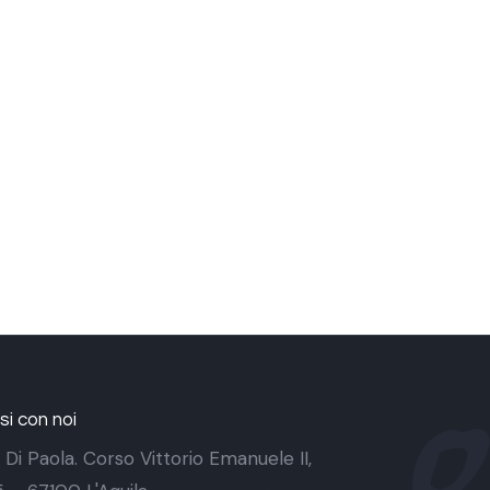
i con noi
 Di Paola. Corso Vittorio Emanuele II,