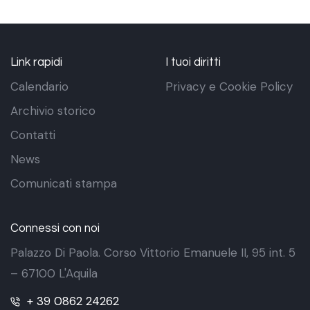
Link rapidi
I tuoi diritti
Calendario
Privacy e Cookie Policy
Archivio storico
Contatti
News
Comunicati stampa
Connessi con noi
Palazzo Di Paola. Corso Vittorio Emanuele II, 95 int. 5
– 67100 L'Aquila
+ 39 0862 24262