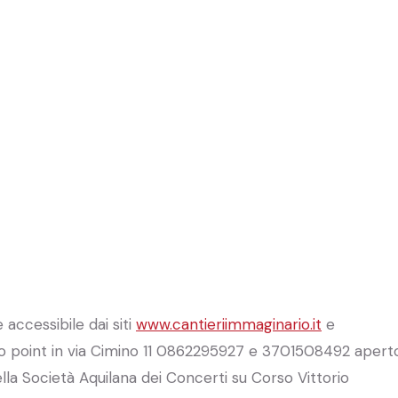
e accessibile dai siti
www.cantieriimmaginario.it
e
o point in via Cimino 11 0862295927 e 3701508492 apert
ella Società Aquilana dei Concerti su Corso Vittorio