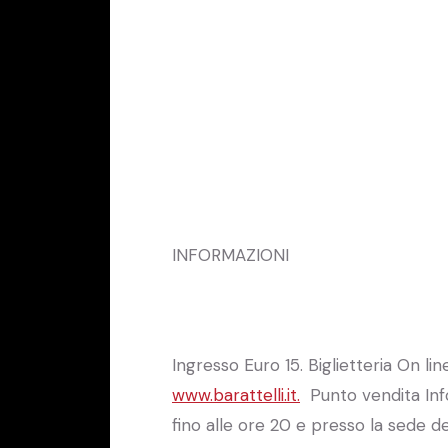
INFORMAZIONI
Ingresso Euro 15. Biglietteria On lin
www.barattelli.it.
Punto vendita Inf
fino alle ore 20 e presso la sede d