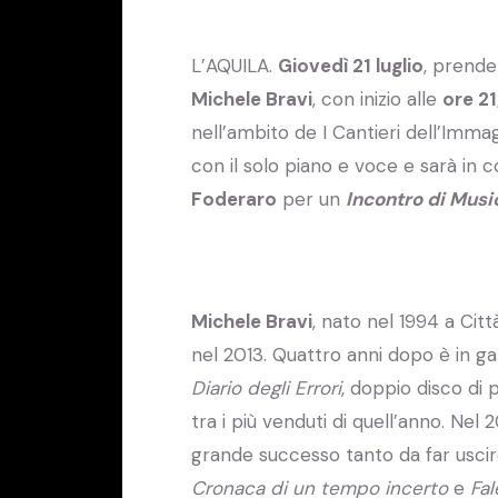
L’AQUILA.
Giovedì 21 luglio
, prende 
Michele Bravi
, con inizio alle
ore 21
nell’ambito de I Cantieri dell’Imm
con il solo piano e voce e sarà in
Foderaro
per un
Incontro di Musi
Michele Bravi
, nato nel 1994 a Citt
nel 2013. Quattro anni dopo è in ga
Diario degli Errori
, doppio disco di 
tra i più venduti di quell’anno. Nel
grande successo tanto da far usci
Cronaca di un tempo incerto
e
Fa