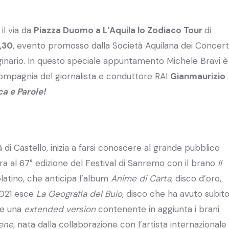
il via da
Piazza Duomo a L’Aquila lo Zodiaco Tour
di
,30
, evento promosso dalla Società Aquilana dei Concert
aginario. In questo speciale appuntamento Michele Bravi è
 compagnia del giornalista e conduttore RAI
Gianmaurizio
ca e Parole!
à di Castello, inizia a farsi conoscere al grande pubblico
ra al 67° edizione del Festival di Sanremo con il brano
Il
platino, che anticipa l’album
Anime di Carta
, disco d’oro,
 2021 esce
La Geografia del Buio
, disco che ha avuto subit
re una
extended version
contenente in aggiunta i brani
lene
, nata dalla collaborazione con l’artista internazionale