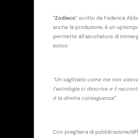
“
Zodiaco
” scritto da Federica Abb
anche la produzione, è un uptempo
permette all’ascoltatore di immerg
estivo.
“Un sagittario come me non voleva 
l’astrologia ci descrive e il rac
è la diretta conseguenza”
Con preghiera di pubblicazione/dif