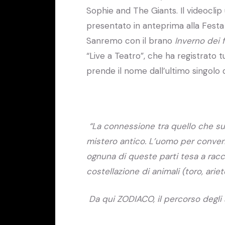
Sophie and The Giants. Il videoclip 
presentato in anteprima alla Festa
Sanremo con il brano
Inverno dei f
“Live a Teatro”, che ha registrato tu
prende il nome dall’ultimo singolo 
“La connessione tra quello che su
mistero antico. L’uomo per convenzi
ognuna di queste parti tesa a rac
costellazione di animali (toro, ariet
Da qui ZODIACO, il percorso degli a