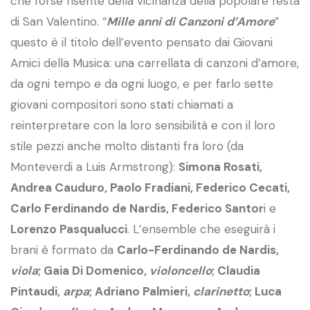
che forse risente della vicinanza della popolare festa
di San Valentino. “
Mille anni di Canzoni d’Amore
”
questo è il titolo dell’evento pensato dai Giovani
Amici della Musica: una carrellata di canzoni d’amore,
da ogni tempo e da ogni luogo, e per farlo sette
giovani compositori sono stati chiamati a
reinterpretare con la loro sensibilità e con il loro
stile pezzi anche molto distanti fra loro (da
Monteverdi a Luis Armstrong):
Simona Rosati,
Andrea Cauduro, Paolo Fradiani, Federico Cecati,
Carlo Ferdinando de Nardis, Federico Santor
i e
Lorenzo Pasqualucci
. L’ensemble che eseguirà i
brani è formato da
Carlo-Ferdinando de Nardis,
viola
; Gaia Di Domenico,
violoncello
; Claudia
Pintaudi,
arpa
; Adriano Palmieri,
clarinetto
; Luca