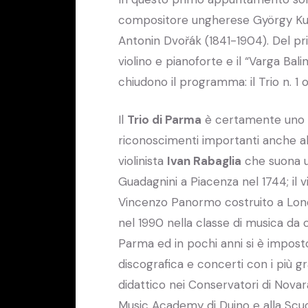
compositore ungherese György Kurt
Antonin Dvořák (1841-1904). Del pr
violino e pianoforte e il “Varga Bal
chiudono il programma: il Trio n. 1 op
Il
Trio di Parma
è certamente uno de
riconoscimenti importanti anche all
violinista
Ivan Rabaglia
che suona un
Guadagnini a Piacenza nel 1744; il v
Vincenzo Panormo costruito a Londr
nel 1990 nella classe di musica da 
Parma ed in pochi anni si è imposto
discografica e concerti con i più gr
didattico nei Conservatori di Novar
Music Academy di Duino e alla Scuol