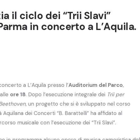
a il ciclo dei “Trii Slavi”
 Parma in concerto a L’Aquila.
concerto a L’Aquila presso l’
Auditorium del Parco
,
 alle
ore 18
. Dopo l’esecuzione integrale dei
Trii per
i Beethoven
, un progetto che si è sviluppato nel corso
 Aquilana dei Concerti “B. Barattelli” ha affidato al
orso musicale con l’esecuzione dei “Trii Slavi”.
o in programma alcune opere di musica cameristica del