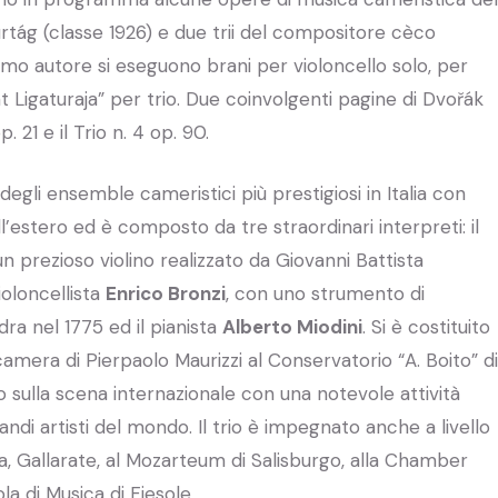
ág (classe 1926) e due trii del compositore cèco
imo autore si eseguono brani per violoncello solo, per
int Ligaturaja” per trio. Due coinvolgenti pagine di Dvořák
. 21 e il Trio n. 4 op. 90.
gli ensemble cameristici più prestigiosi in Italia con
’estero ed è composto da tre straordinari interpreti: il
 prezioso violino realizzato da Giovanni Battista
ioloncellista
Enrico Bronzi
, con uno strumento di
a nel 1775 ed il pianista
Alberto Miodini
. Si è costituito
camera di Pierpaolo Maurizzi al Conservatorio “A. Boito” di
 sulla scena internazionale con una notevole attività
andi artisti del mondo. Il trio è impegnato anche a livello
a, Gallarate, al Mozarteum di Salisburgo, alla Chamber
a di Musica di Fiesole.