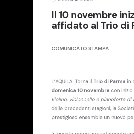
Il 10 novembre inizi
affidato al Trio di
COMUNICATO STAMPA
L’AQUILA. Torna il
Trio di Parma
in 
domenica 10 novembre
con inizio
violino, violoncello e pianoforte d
delle precedenti stagioni, la Società
prestigioso ensemble un nuovo perc
In questo primo appuntamento son