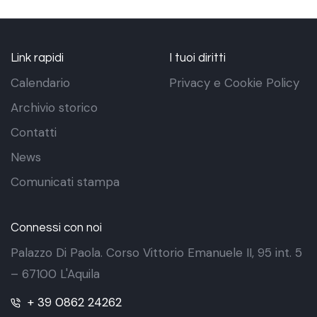
Link rapidi
I tuoi diritti
Calendario
Privacy e Cookie Policy
Archivio storico
Contatti
News
Comunicati stampa
Connessi con noi
Palazzo Di Paola. Corso Vittorio Emanuele II, 95 int. 5
– 67100 L'Aquila
+ 39 0862 24262