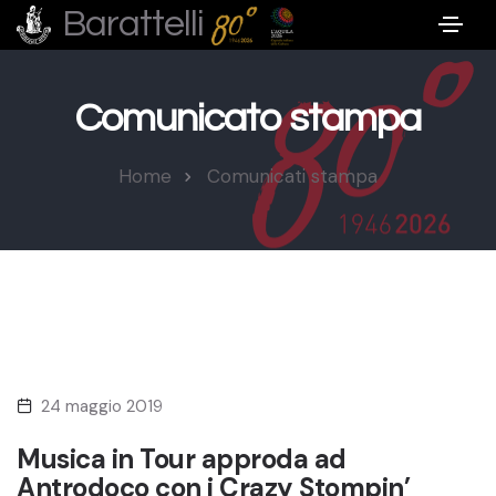
Barattelli
Comunicato stampa
Home
Comunicati stampa
24 maggio 2019
Musica in Tour approda ad
Antrodoco con i Crazy Stompin’