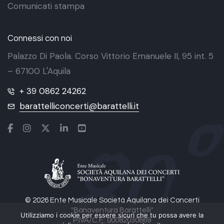
Comunicati stampa
Connessi con noi
Palazzo Di Paola. Corso Vittorio Emanuele II, 95 int. 5
– 67100 L'Aquila
+ 39 0862 24262
barattelliconcerti@barattelli.it
© 2026 Ente Musicale Società Aquilana dei Concerti
"Bonaventura Barattelli"
Utilizziamo i cookie per essere sicuri che tu possa avere la
P.IVA/C.F.: 00082030669