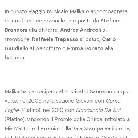
In questo viaggio musicale Malika è accompagnata
da una band eccezionale composta da
Stefano
Brandoni
alla chitarra,
Andrea Andreoli
al
trombone,
Raffaele Trapasso
al basso,
Carlo
Gaudiello
al pianoforte e
Emma Donato
alla
batteria.
Malika ha partecipato al Festival di Sanremo cinque
volte: nel 2009 nella sezione Giovani con
Come
Foglie
(Platino), nel 2010 con
Ricomincio Da Qui
(Platino), vincendo il Premio della Critica intitolato a
Mia Martini e il Premio della Sala Stampa Radio e Tv,
nel 2013 con i brani
E Se Poi
(Platino) e
Niente,
nel