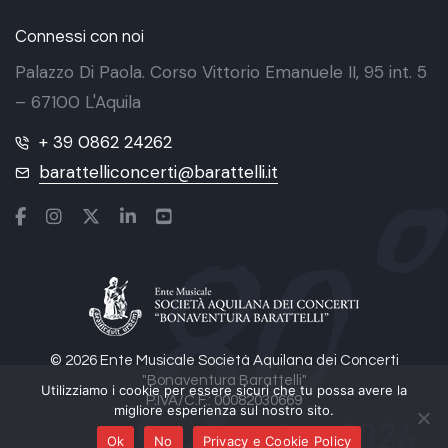
Connessi con noi
Palazzo Di Paola. Corso Vittorio Emanuele II, 95 int. 5
– 67100 L'Aquila
+ 39 0862 24262
barattelliconcerti@barattelli.it
© 2026 Ente Musicale Società Aquilana dei Concerti
"Bonaventura Barattelli"
Utilizziamo i cookie per essere sicuri che tu possa avere la
P.IVA/C.F.: 00082030669
migliore esperienza sul nostro sito.
Ok
No
Privacy e Cookie Policy