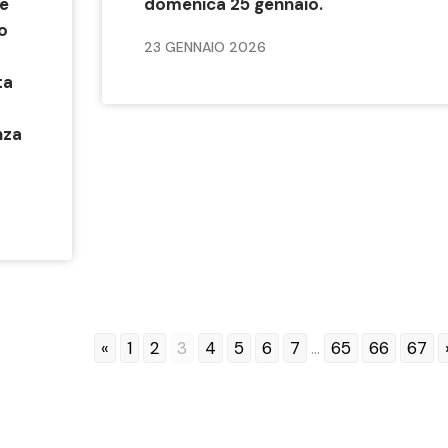
le
domenica 25 gennaio.
mo
23 GENNAIO 2026
ta
nza
«
1
2
3
4
5
6
7
...
65
66
67