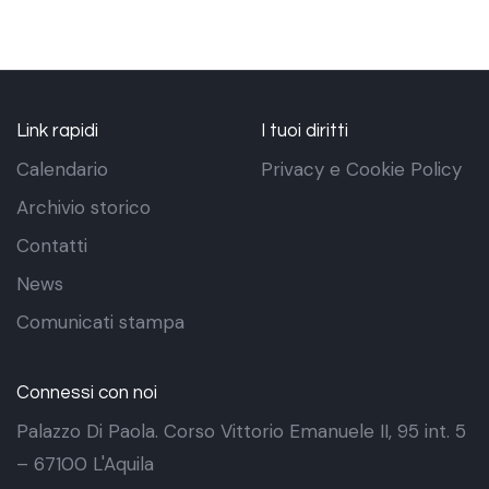
Link rapidi
I tuoi diritti
Calendario
Privacy e Cookie Policy
Archivio storico
Contatti
News
Comunicati stampa
Connessi con noi
Palazzo Di Paola. Corso Vittorio Emanuele II, 95 int. 5
– 67100 L'Aquila