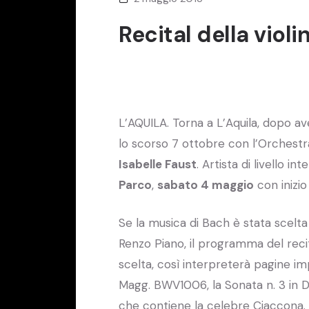
Recital della violi
L’AQUILA. Torna a L’Aquila, dopo av
lo scorso 7 ottobre con l’Orchestra
Isabelle Faust
. Artista di livello in
Parco
,
sabato 4 maggio
con inizio
Se la musica di Bach è stata scelt
Renzo Piano, il programma del recit
scelta, così interpreterà pagine imp
Magg. BWV1006, la Sonata n. 3 in 
che contiene la celebre Ciaccona.