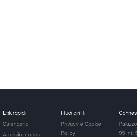
Link rapidi
I tuoi diritti
Conness
Calendario
Privacy e Cookie
Palazzo
Policy
95 int.
Archivio storico