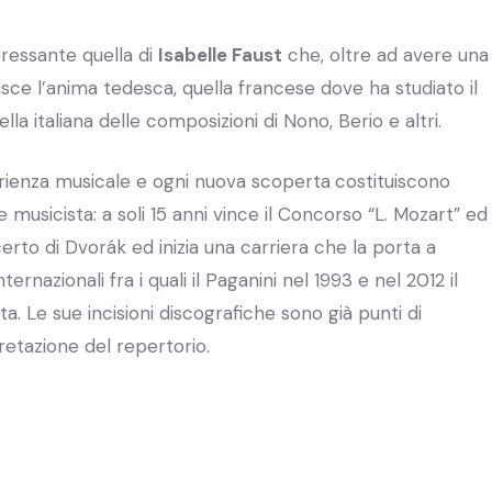
eressante quella di
Isabelle Faust
che, oltre ad avere una
unisce l’anima tedesca, quella francese dove ha studiato il
la italiana delle composizioni di Nono, Berio e altri.
erienza musicale e ogni nuova scoperta
costituiscono
e musicista: a soli 15 anni vince il Concorso “L. Mozart” ed
rto di Dvorák ed inizia una carriera che la porta a
ternazionali fra i quali il Paganini nel 1993 e nel 2012 il
a. Le sue incisioni discografiche sono già punti di
pretazione del repertorio.