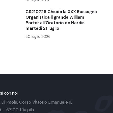
CS210726 Chiude la XXX Rassegna
Organistica il grande William
Porter all’Oratorio de Nardis
martedì 21 luglio
30 luglio 2026
i con noi
 Di Paola. Corso Vittorio Emanuele II,
 5 – 67100 L'Aquila