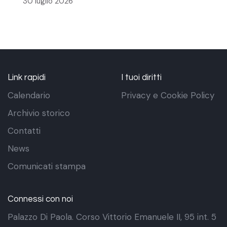
30 luglio 2026
Link rapidi
I tuoi diritti
Calendario
Privacy e Cookie Policy
Archivio storico
Contatti
News
Comunicati stampa
Connessi con noi
Palazzo Di Paola. Corso Vittorio Emanuele II, 95 int. 5