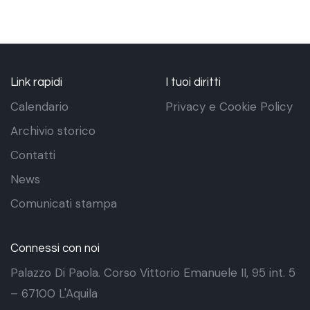
Link rapidi
I tuoi diritti
Calendario
Privacy e Cookie Policy
Archivio storico
Contatti
News
Comunicati stampa
Connessi con noi
Palazzo Di Paola. Corso Vittorio Emanuele II, 95 int. 5
– 67100 L'Aquila