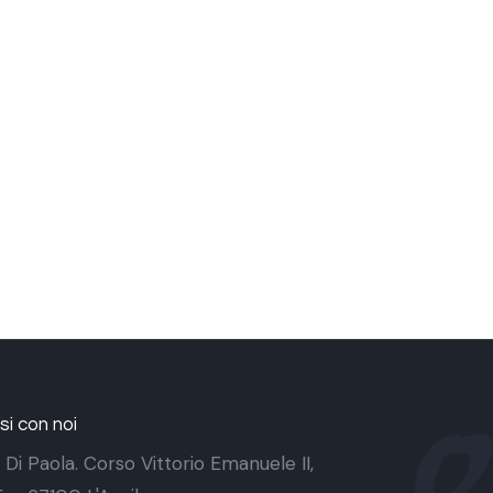
i con noi
 Di Paola. Corso Vittorio Emanuele II,