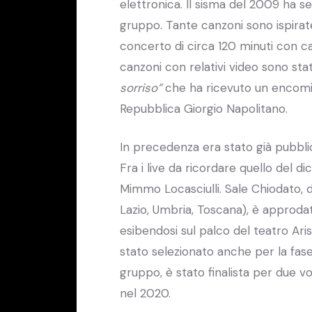
elettronica. Il sisma del 2009 ha se
gruppo. Tante canzoni sono ispirat
concerto di circa 120 minuti con can
canzoni con relativi video sono stat
sorriso”
che ha ricevuto un encomio
Repubblica Giorgio Napolitano.
In precedenza era stato già pubbli
Fra i live da ricordare quello del 
Mimmo Locasciulli. Sale Chiodato, d
Lazio, Umbria, Toscana), è approdato
esibendosi sul palco del teatro Ari
stato selezionato anche per la fase
gruppo, è stato finalista per due 
nel 2020.