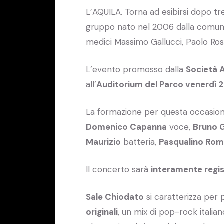
L’AQUILA. Torna ad esibirsi dopo tr
gruppo nato nel 2006 dalla comune 
medici Massimo Gallucci, Paolo Rosa
L’evento promosso dalla
Società A
all’
Auditorium del Parco venerdì 
La formazione per questa occasione
Domenico Capanna
voce,
Bruno G
Maurizio
batteria,
Pasqualino Roma
Il concerto sarà
interamente regi
Sale Chiodato
si caratterizza per 
originali
, un mix di pop-rock itali