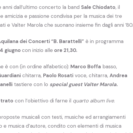
e anni dall’ultimo concerto la band
Sale Chiodato
, il
amicizia e passione condivisa per la musica dei tre
ti e Valter Marola che suonano insieme fin dagli anni ’80
quilana dei Concerti “B. Barattelli”
è in programma
24 giugno
con inizio alle
ore 21,30.
 è con (in ordine alfabetico):
Marco Boffa
basso,
uardiani
chitarra,
Paolo Rosati
voce, chitarra,
Andrea
nelli
tastiere con lo
special guest Valter Marola.
strato
con l’obiettivo di farne il
quarto album live
.
proposte musicali con testi, musiche ed arrangiamenti
ano e musica d’autore, condito con elementi di musica