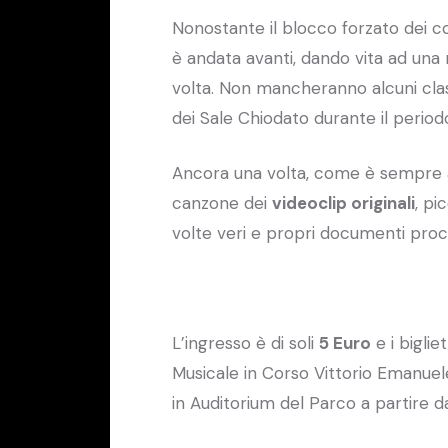
Nonostante il blocco forzato dei c
è andata avanti, dando vita ad una 
volta. Non mancheranno alcuni class
dei Sale Chiodato durante il perio
Ancora una volta, come è sempre a
canzone dei
videoclip originali
, pi
volte veri e propri documenti proc
L’ingresso è di soli
5 Euro
e i biglie
Musicale in Corso Vittorio Emanuel
in Auditorium del Parco a partire da