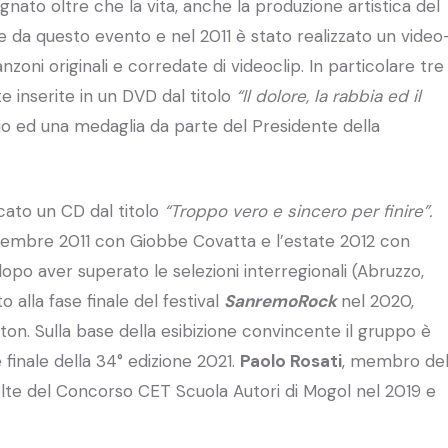
gnato oltre che la vita, anche la produzione artistica del
e da questo evento e nel 2011 è stato realizzato un video
zoni originali e corredate di videoclip. In particolare tre
e inserite in un DVD dal titolo
“Il dolore, la rabbia ed il
 ed una medaglia da parte del Presidente della
cato un CD dal titolo
“Troppo vero e sincero per finire”.
dicembre 2011 con Giobbe Covatta e l’estate 2012 con
opo aver superato le selezioni interregionali (Abruzzo,
 alla fase finale del festival
SanremoRock
nel 2020,
ston. Sulla base della esibizione convincente il gruppo è
 finale della 34° edizione 2021.
Paolo Rosati
, membro de
volte del Concorso CET Scuola Autori di Mogol nel 2019 e