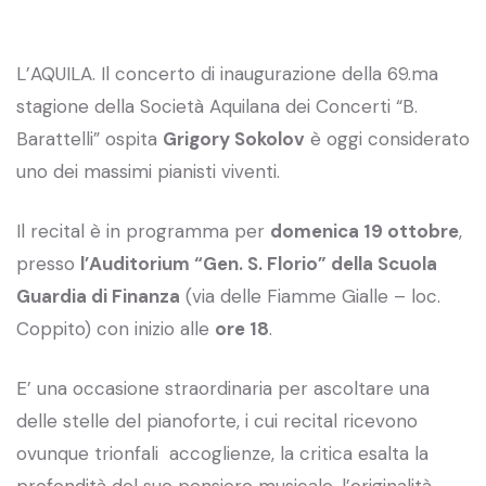
L’AQUILA. Il concerto di inaugurazione della 69.ma
stagione della Società Aquilana dei Concerti “B.
Barattelli” ospita
Grigory Sokolov
è oggi considerato
uno dei massimi pianisti viventi.
Il recital è in programma per
domenica 19 ottobre
,
presso
l’Auditorium “Gen. S. Florio” della Scuola
Guardia di Finanza
(via delle Fiamme Gialle – loc.
Coppito) con inizio alle
ore 18
.
E’ una occasione straordinaria per ascoltare una
delle stelle del pianoforte, i cui recital ricevono
ovunque trionfali accoglienze, la critica esalta la
profondità del suo pensiero musicale, l’originalità