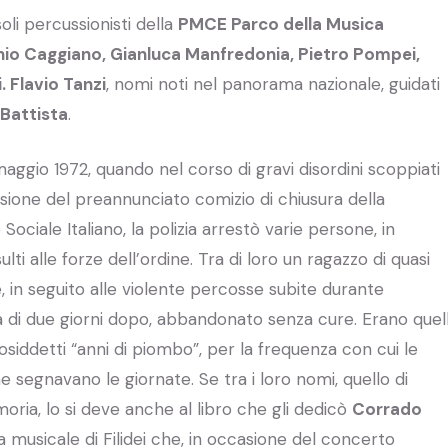
oli percussionisti della
PMCE Parco della Musica
io Caggiano, Gianluca Manfredonia, Pietro Pompei,
. Flavio Tanzi
, nomi noti nel panorama nazionale, guidati
 Battista
.
maggio 1972, quando nel corso di gravi disordini scoppiati
casione del preannunciato comizio di chiusura della
iale Italiano, la polizia arrestò varie persone, in
ti alle forze dell’ordine. Tra di loro un ragazzo di quasi
, in seguito alle violente percosse subite durante
a di due giorni dopo, abbandonato senza cure. Erano quell
 cosiddetti “anni di piombo”, per la frequenza con cui le
 segnavano le giornate. Se tra i loro nomi, quello di
moria, lo si deve anche al libro che gli dedicò
Corrado
 musicale di Filidei che, in occasione del concerto