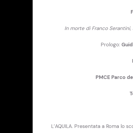
F
In morte di Franco Serantini,
Prologo:
Guid
PMCE Parco de
T
L’AQUILA. Presentata a Roma lo sc