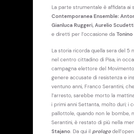
La parte strumentale è affidata ai s
Contemporanea Ensemble:
Anton
Gianluca Ruggeri, Aurelio Scudetti
e diretti per l’occasione da
Tonino
La storia ricorda quella sera del 5 
nel centro cittadino di Pisa, in oc
campagna elettore del Movimento Soc
genere accusate di resistenza e insul
ventuno anni, Franco Serantini, che
l’arresto, sarebbe morto la mattin
i primi anni Settanta, molto duri; i
pallottole, quando non le bombe, ne
Serantini, è restato di più nella me
Stajano
. Da qui il
prologo
dell’opera