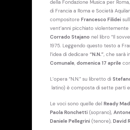
della Fondazione Musica per Roma
di Francia a Roma e Società Aquilana 
compositore
Francesco Filidei
sull
vent’anni picchiato violentemente d
Corrado Stajano
nel libro “Il sovv
1975. Leggendo questo testo a Franc
l’idea di dedicare
“N.N.”
, che sarà 
Comunale
,
domenica 17 aprile
con 
L’opera “N.N.” su libretto di
Stefan
latino) è composta di sette parti ed
Le voci sono quelle del
Ready Mad
Paola Ronchetti
(soprano),
Antone
Daniele Pellegrini
(tenore),
David 