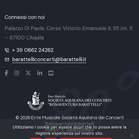
Connessi con noi
Palazzo Di Paola. Corso Vittorio Emanuele II, 95 int. 5
– 67100 L'Aquila
+ 39 0862 24262
barattelliconcerti@barattelli.it
© 2026 Ente Musicale Società Aquilana dei Concerti
"Bonaventura Barattelli"
Utilizziamo i cookie per essere sicuri che tu possa avere la
P.IVA/C.F.: 00082030669
migliore esperienza sul nostro sito.