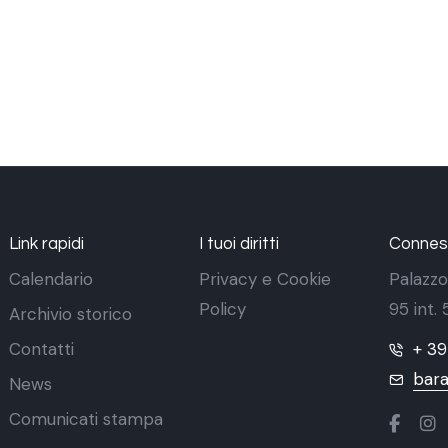
Link rapidi
I tuoi diritti
Conness
Calendario
Privacy e Cookie
Palazzo
Policy
95 int.
Archivio storico
Contatti
+ 3
bara
News
Comunicati stampa