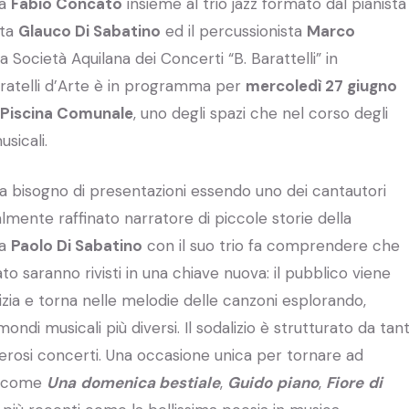
la
Fabio Concato
insieme al trio jazz formato dal pianista
sta
Glauco Di Sabatino
ed il percussionista
Marco
 Società Aquilana dei Concerti “B. Barattelli” in
Fratelli d’Arte è in programma per
mercoledì 27 giugno
a Piscina Comunale
, uno degli spazi che nel corso degli
sicali.
 bisogno di presentazioni essendo uno dei cantautori
almente raffinato narratore di piccole storie della
ta
Paolo Di Sabatino
con il suo trio fa comprendere che
to saranno rivisti in una chiave nuova: il pubblico viene
zia e torna nelle melodie delle canzoni esplorando,
mondi musicali più diversi. Il sodalizio è strutturato da tant
merosi concerti. Una occasione unica per tornare ad
si come
Una
domenica bestiale
,
Guido
​
piano
,
​
Fiore
​
di