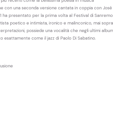
li più recenti come la bellissima poesia in musica
che con una seconda versione cantata in coppia con José
 ha presentato per la prima volta al Festival di Sanremo
sta poetico e intimista, ironico e malinconico, mai sopra
terpretazioni, possiede una vocalità che negli ultimi albu
to esattamente come il jazz di Paolo Di Sabatino.
fusione