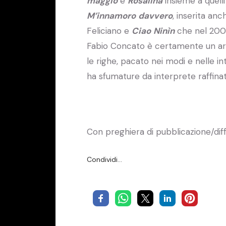
maggio
e
Rosalina
​ insieme a quel
M’innamoro
​
davvero
, inserita an
Feliciano e
Ciao
​
Ninìn
che nel 2001
Fabio Concato è certamente un arti
le righe, pacato nei modi e nelle in
ha sfumature da interprete raffina
Con preghiera di pubblicazione/dif
Condividi…