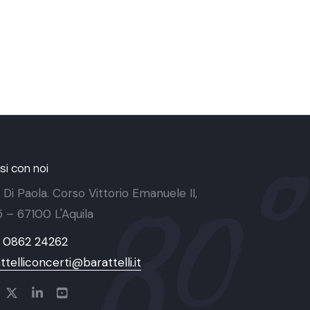
i con noi
 Di Paola. Corso Vittorio Emanuele II,
 5 – 67100 L'Aquila
9 0862 24262
ttelliconcerti@barattelli.it