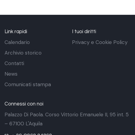
Link rapidi
I tuoi diritti
Calendario
Privacy e Cookie Policy
Archivio storico
Contatti
News
Comunicati stampa
Connessi con noi
Palazzo Di Paola. Corso Vittorio Emanuele II, 95 int. 5
– 67100 L'Aquila