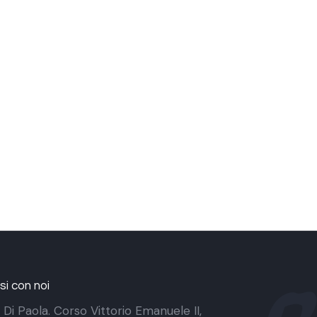
i con noi
 Di Paola. Corso Vittorio Emanuele II,