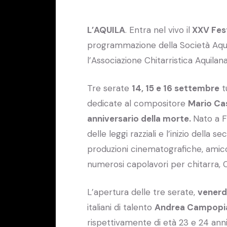
L’AQUILA
. Entra nel vivo il
XXV Festi
programmazione della Società Aquil
l’Associazione Chitarristica Aquilana
Tre serate
14, 15 e 16 settembre
t
dedicate al compositore
Mario Ca
anniversario della morte.
Nato a F
delle leggi razziali e l’inizio dell
produzioni cinematografiche, amico 
numerosi capolavori per chitarra, 
L’apertura delle tre serate,
venerd
italiani di talento
Andrea Campopi
rispettivamente di età 23 e 24 anni