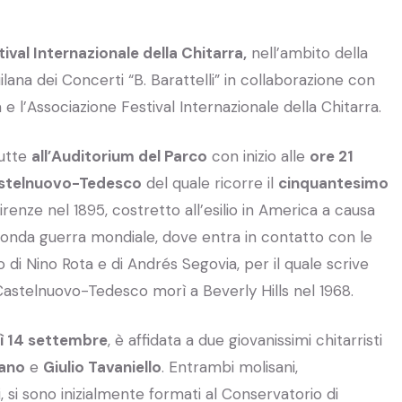
val Internazionale della Chitarra,
nell’ambito della
ana dei Concerti “B. Barattelli” in collaborazione con
 e l’Associazione Festival Internazionale della Chitarra.
utte
all’Auditorium del Parco
con inizio alle
ore 21
stelnuovo-Tedesco
del quale ricorre il
cinquantesimo
irenze nel 1895, costretto all’esilio in America a causa
a seconda guerra mondiale, dove entra in contatto con le
di Nino Rota e di Andrés Segovia, per il quale scrive
Castelnuovo-Tedesco morì a Beverly Hills nel 1968.
ì 14 settembre
, è affidata a due giovanissimi chitarristi
ano
e
Giulio Tavaniello
. Entrambi molisani,
, si sono inizialmente formati al Conservatorio di