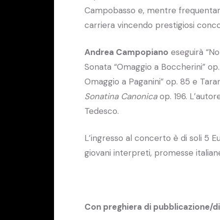
Campobasso e, mentre frequentano g
carriera vincendo prestigiosi concor
Andrea Campopiano
eseguirà “No 
Sonata “Omaggio a Boccherini” op.
Omaggio a Paganini” op. 85 e Tarante
Sonatina Canonica
op. 196. L’auto
Tedesco.
L’ingresso al concerto è di soli 5
giovani interpreti, promesse italiane
Con preghiera di pubblicazione/d