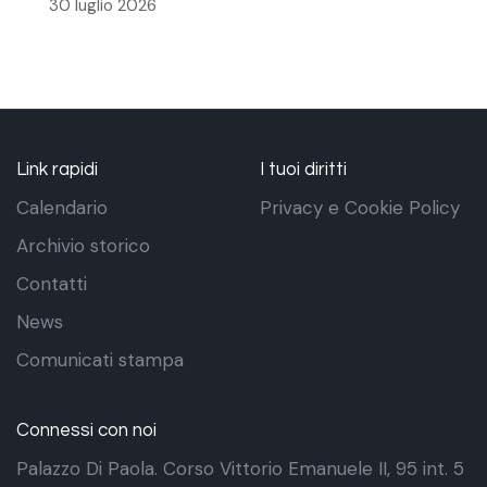
30 luglio 2026
Link rapidi
I tuoi diritti
Calendario
Privacy e Cookie Policy
Archivio storico
Contatti
News
Comunicati stampa
Connessi con noi
Palazzo Di Paola. Corso Vittorio Emanuele II, 95 int. 5