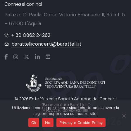
Connessi con noi
Palazzo Di Paola. Corso Vittorio Emanuele II, 95 int. 5
– 67100 L'Aquila
+ 39 0862 24262
barattelliconcerti@barattelli.it
© 2026 Ente Musicale Società Aquilana dei Concerti
"Bonaventura Barattelli"
Utilizziamo i cookie per essere sicuri che tu possa avere la
P.IVA/C.F.: 00082030669
migliore esperienza sul nostro sito.
Ok
No
Privacy e Cookie Policy