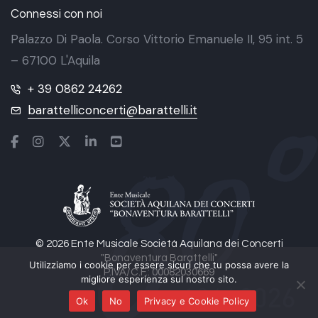
Connessi con noi
Palazzo Di Paola. Corso Vittorio Emanuele II, 95 int. 5
– 67100 L'Aquila
+ 39 0862 24262
barattelliconcerti@barattelli.it
© 2026 Ente Musicale Società Aquilana dei Concerti
"Bonaventura Barattelli"
Utilizziamo i cookie per essere sicuri che tu possa avere la
P.IVA/C.F.: 00082030669
migliore esperienza sul nostro sito.
Ok
No
Privacy e Cookie Policy