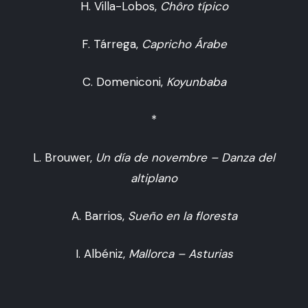
H. Villa-Lobos,
Chôro típico
F. Tárrega,
Capricho Árabe
C. Domeniconi,
Koyunbaba
*
L. Brouwer,
Un día de novembre – Danza del
altiplano
A. Barrios,
Sueño en la floresta
I. Albéniz,
Mallorca – Asturias