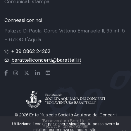
Comunicati stampa
Connessi con noi
Palazzo Di Paola. Corso Vittorio Emanuele II, 95 int. 5
– 67100 L'Aquila
+ 39 0862 24262
barattelliconcerti@barattelli.it
© 2026 Ente Musicale Società Aquilana dei Concerti
"Bonaventura Barattelli"
Utilizziamo i cookie per essere sicuri che tu possa avere la
P.IVA/C.F.: 00082030669
migliore esperienza sul nostro sito.