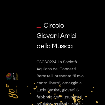
Circolo
Giovani Amici
della Musica
CS080224 La Società
Aquilana dei Concerti
Barattelli presenta “Il mio
canto libero”, omaggio a
Lucio Battisti, giovedì 8
febbraio con il gruppo di
musicisti aquilani “Faber…”.