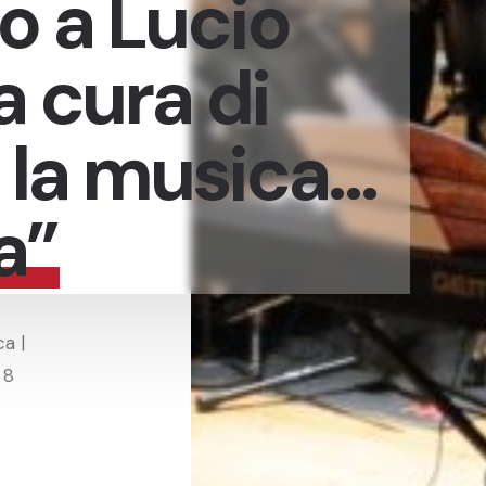
 a Lucio
a cura di
 la musica…
a”
a |
 8