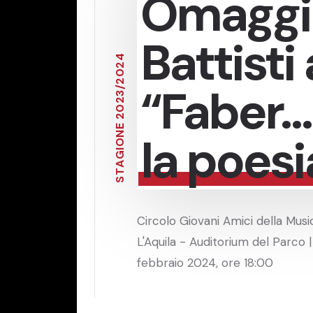
Omaggio
Battisti 
4
2
0
2
“Faber…
/
3
2
0
2
E
N
la poesi
O
I
G
A
T
S
Circolo Giovani Amici della Music
L'Aquila - Auditorium del Parco |
febbraio 2024, ore 18:00