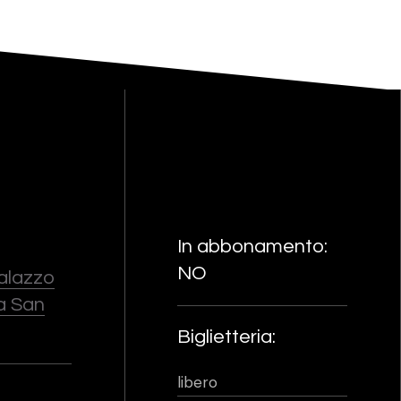
In abbonamento:
NO
Palazzo
ia San
Biglietteria:
libero