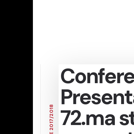
Confere
Present
8
72.ma s
1
0
2
/
7
1
0
2
E