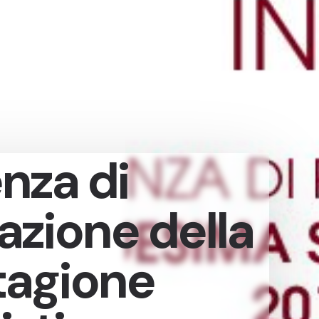
nza di
azione della
tagione