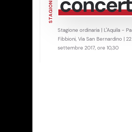
concert
N
O
I
G
A
T
S
Stagione ordinaria | L'Aquila - P
Fibbioni, Via San Bernardino | 22
settembre 2017, ore 10,30