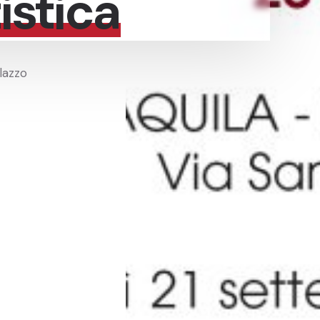
istica
alazzo