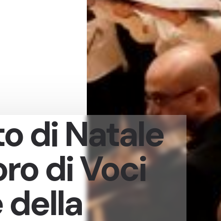
o di Natale
oro di Voci
 della