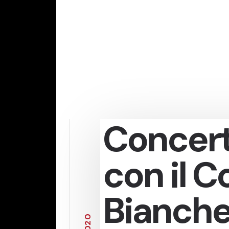
Concert
con il C
Bianche
0
2
0