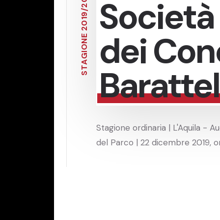
Società
2
/
9
1
0
2
dei Conc
E
N
O
I
G
A
Barattel
T
S
Stagione ordinaria | L'Aquila - A
del Parco | 22 dicembre 2019, o