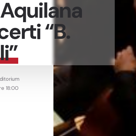
 Aquilana
erti “B.
li”
uditorium
re 18:00