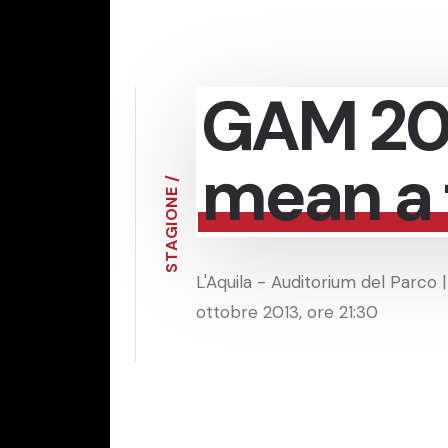
GAM 201
mean a 
/
E
N
O
I
G
A
T
S
L'Aquila - Auditorium del Parco |
ottobre 2013, ore 21:30