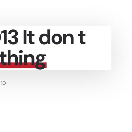
3 It don t
thing
 10