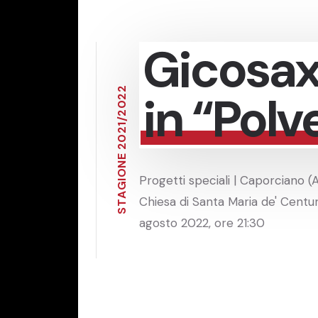
Gicosa
2
in “Polve
2
0
2
/
1
2
0
2
E
N
O
Progetti speciali | Caporciano (
I
G
A
Chiesa di Santa Maria de' Centure
T
S
agosto 2022, ore 21:30