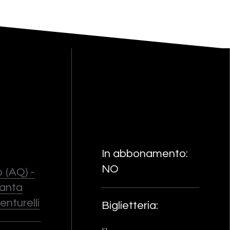
In abbonamento:
NO
 (AQ) -
Santa
enturelli
Biglietteria: