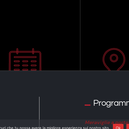
Program
Meraviglie a port
curi che tu possa avere la migliore esperienza sul nostro sito.
Ok