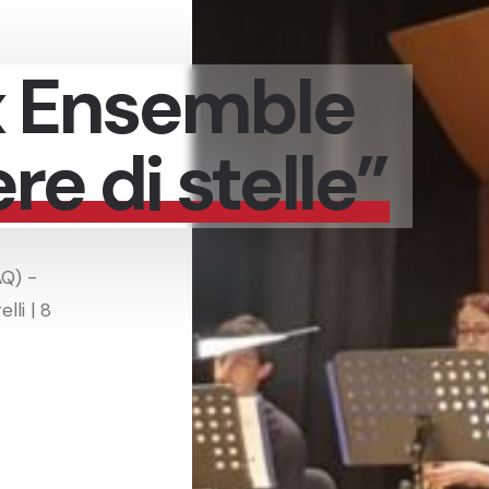
x Ensemble
re di stelle”
AQ) -
lli | 8